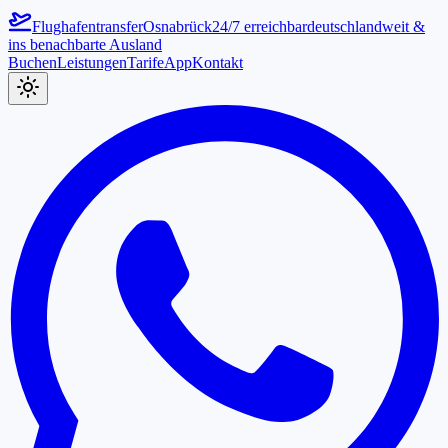
Flughafentransfer
Osnabrück
24/7 erreichbar
deutschlandweit &
ins benachbarte Ausland
Buchen
Leistungen
Tarife
App
Kontakt