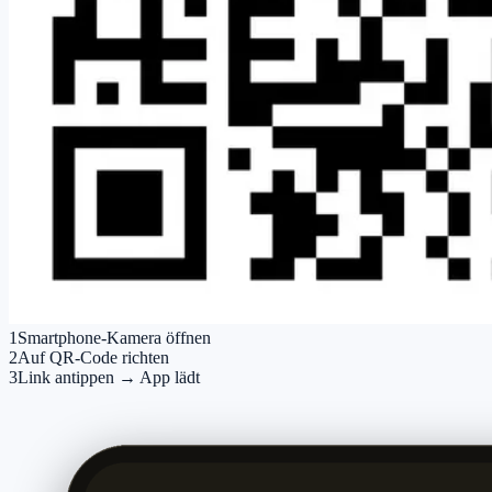
1
Smartphone-Kamera öffnen
2
Auf QR-Code richten
3
Link antippen → App lädt