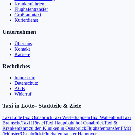
Krankenfahrten
Flughafentransfer
Großraumtaxi
Kurierdienst
Unternehmen
Über uns
Kontakt
Karriere
Rechtliches
Impressum
Datenschutz
AGB
Widerruf
Taxi in
Lotte
– Stadtteile & Ziele
Taxi Lotte
Taxi Osnabrück
Taxi Westerkappeln
Taxi Wallenhorst
Taxi
Bramsche
Taxi Hörstel
Taxi Hauptbahnhof Osnabrück
Taxi &
Krankenfahrt zu den Kliniken in Osnabrück
Flughafentransfer FMO
(Münster/Osnabrück)
Flughafentransfer Hannover