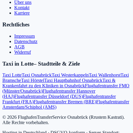
Über uns
Kontakt
Karriere
Rechtliches
Impressum
Datenschutz
AGB
Widerruf
Taxi in
Lotte
– Stadtteile & Ziele
Taxi Lotte
Taxi Osnabrück
Taxi Westerkappeln
Taxi Wallenhorst
Taxi
Bramsche
Taxi Hörstel
Taxi Hauptbahnhof Osnabrück
Taxi &
Krankenfahrt zu den Kliniken in Osnabrück
Flughafentransfer FMO
(Münster/Osnabrück)
Flughafentransfer Hannover
(HAJ)
Flughafentransfer Düsseldorf (DUS)
Flughafentransfer
Frankfurt (FRA)
Flughafentransfer Bremen (BRE)
Flughafentransfer
Amsterdam/Schiphol (AMS)
©
2026
FlughafenTransferService Osnabrück
(
Rrustem Kastrati
).
Alle Rechte vorbehalten.
Hosting in Deutschland · DSGVO-konform · Server-Standort: