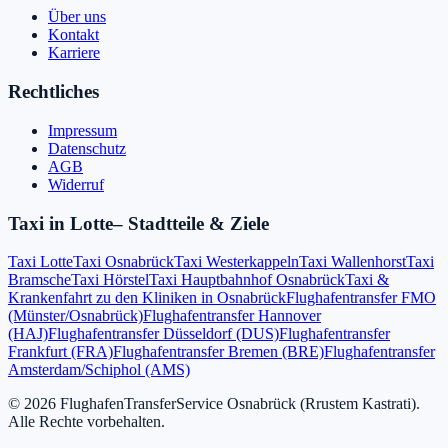
Über uns
Kontakt
Karriere
Rechtliches
Impressum
Datenschutz
AGB
Widerruf
Taxi in
Lotte
– Stadtteile & Ziele
Taxi Lotte
Taxi Osnabrück
Taxi Westerkappeln
Taxi Wallenhorst
Taxi
Bramsche
Taxi Hörstel
Taxi Hauptbahnhof Osnabrück
Taxi &
Krankenfahrt zu den Kliniken in Osnabrück
Flughafentransfer FMO
(Münster/Osnabrück)
Flughafentransfer Hannover
(HAJ)
Flughafentransfer Düsseldorf (DUS)
Flughafentransfer
Frankfurt (FRA)
Flughafentransfer Bremen (BRE)
Flughafentransfer
Amsterdam/Schiphol (AMS)
©
2026
FlughafenTransferService Osnabrück
(
Rrustem Kastrati
).
Alle Rechte vorbehalten.