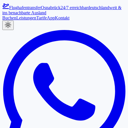
Flughafentransfer
Osnabrück
24/7 erreichbar
deutschlandweit &
ins benachbarte Ausland
Buchen
Leistungen
Tarife
App
Kontakt