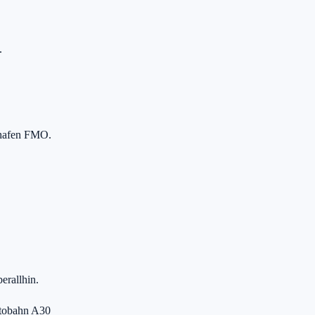
.
ghafen FMO.
erallhin.
tobahn A30