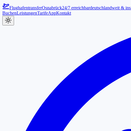
Flughafentransfer
Osnabrück
24/7 erreichbar
deutschlandweit & in
Buchen
Leistungen
Tarife
App
Kontakt